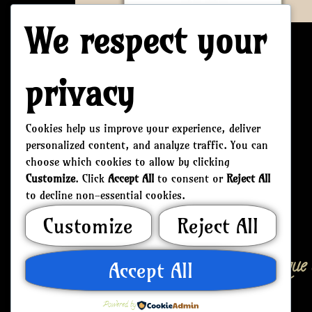
We respect your
Pouillot Véloce
privacy
2
€
Cookies help us improve your experience, deliver
Ajouter au panier
personalized content, and analyze traffic. You can
choose which cookies to allow by clicking
Customize
. Click
Accept All
to consent or
Reject All
to decline non-essential cookies.
Customize
Reject All
Mon compte
Politique 
Accept All
Powered by