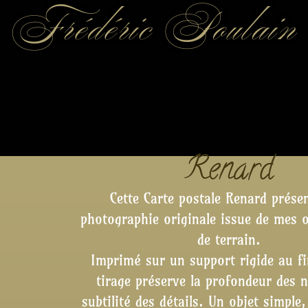
Frédéric Poulain
Renard
Cette C
arte postale Renard
présen
photographie originale issue de mes 
de terrain.
Imprimé sur un
support rigide au f
tirage préserve la profondeur des n
subtilité des détails. Un objet simple