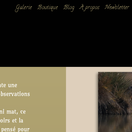
Galerie
Boutique
Blog
A propos
Newsletter
te une
observations
ini mat
, ce
oirs et la
, pensé pour